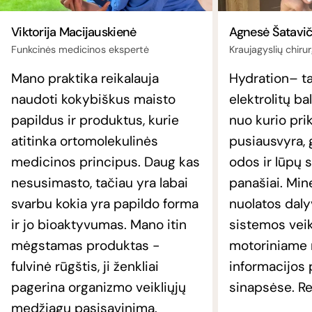
Viktorija Macijauskienė
Agnesė Šatavič
Funkcinės medicinos ekspertė
Kraujagyslių chiru
Mano praktika reikalauja
Hydration– ta
naudoti kokybiškus maisto
elektrolitų b
papildus ir produktus, kurie
nuo kurio pri
atitinka ortomolekulinės
pusiausvyra, 
medicinos principus. Daug kas
odos ir lūpų 
nesusimasto, tačiau yra labai
panašiai. Mine
svarbu kokia yra papildo forma
nuolatos dal
ir jo bioaktyvumas. Mano itin
sistemos veik
mėgstamas produktas -
motoriniame r
fulvinė rūgštis, ji ženkliai
informacijos
pagerina organizmo veikliųjų
sinapsėse. R
medžiagų pasisavinimą.