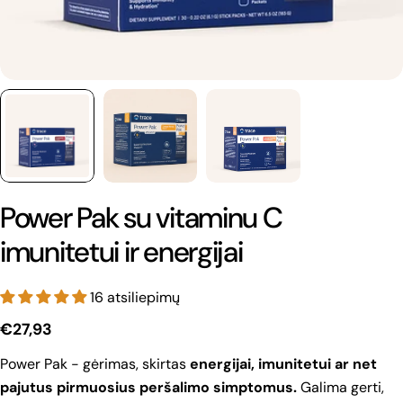
Power Pak su vitaminu C
imunitetui ir energijai
16 atsiliepimų
Reguliari
€27,93
kaina
Power Pak
-
gėrimas, skirtas
energijai, imunitetui ar net
pajutus pirmuosius peršalimo simptomus.
Galima gerti,