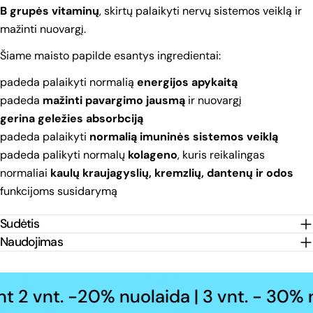
B grupės vitaminų
, skirtų palaikyti nervų sistemos veiklą ir
mažinti nuovargį.
Šiame maisto papilde esantys ingredientai:
padeda palaikyti normalią
energijos apykaitą
padeda
mažinti pavargimo jausmą
ir nuovargį
gerina geležies absorbciją
padeda palaikyti
normalią imuninės sistemos veiklą
padeda palikyti normalų
kolageno
, kuris reikalingas
normaliai
kaulų kraujagyslių, kremzlių, dantenų ir odos
funkcijoms susidarymą
Sudėtis
Naudojimas
2 vnt. -20% nuolaida | 3 vnt. - 30% nuo