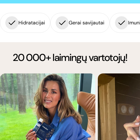
Hidratacijai
Gerai savijautai
Imuni
20 000+ laimingų vartotojų!