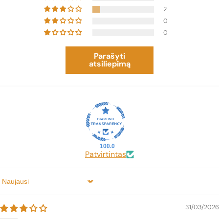
2
0
0
Parašyti
atsiliepimą
100.0
Patvirtintas
Sort by
31/03/2026