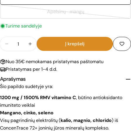
Apelsinų- mangų
Variantas
išparduotas
Turime sandėlyje
arba
jo
Kiekis
Į krepšelį
nėra
Sumažinti Power Pak su vitaminu C imunitetui ir en
Padidinti kiekį Power Pak su vitaminu C i
Nuo 35€ nemokamas pristatymas paštomatu
Pristatymas per 1-4 d.d.
Aprašymas
Šio papildo sudėtyje yra:
1200 mg / 1500% RMV vitamino C
, būtino antioksidanto
imuniteto veiklai
Mangano, cinko, seleno
Visų pagrindinių elektrolitų (
kalio, magnio, chlorido
) iš
ConcenTrace 72+ joninių jūros mineralų komplekso.