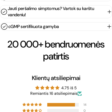
Jauti peršalimo simptomus? Vartok su karštu
vandeniu!
cGMP sertifikuota gamyba
20 000+ bendruomenės
patirtis
Klientų atsiliepimai
4.75 iš 5
Remiantis 16 atsiliepimais
14
0