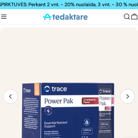
Pereiti
RKTUVĖS: Perkant 2 vnt. - 20% nuolaida, 3 vnt. - 30 % nuola
prie
turinio
K
Pereiti
prie
produkto
informacijos
Atidarykite mediją 0 modaliniu režimu