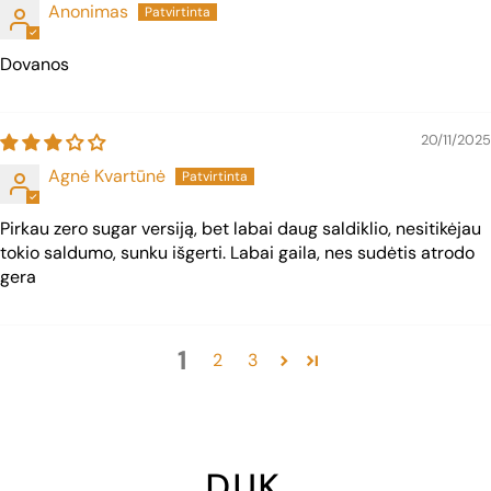
Anonimas
Dovanos
20/11/2025
Agnė Kvartūnė
Pirkau zero sugar versiją, bet labai daug saldiklio, nesitikėjau
tokio saldumo, sunku išgerti. Labai gaila, nes sudėtis atrodo
gera
1
2
3
D.U.K.