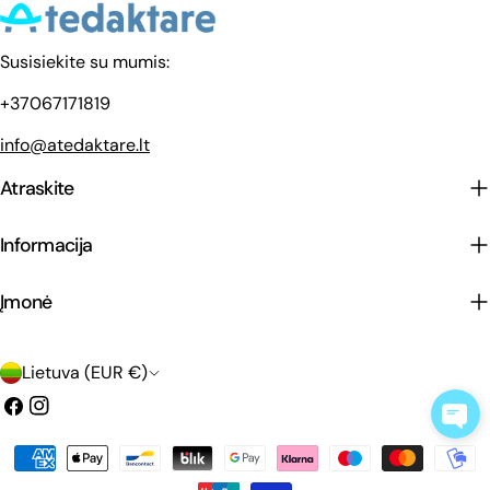
Susisiekite su mumis:
+37067171819
info@atedaktare.lt
Atraskite
Informacija
Įmonė
Š
Lietuva (EUR €)
a
Facebook
Instagramas
l
Mokėjimo
i
metodai