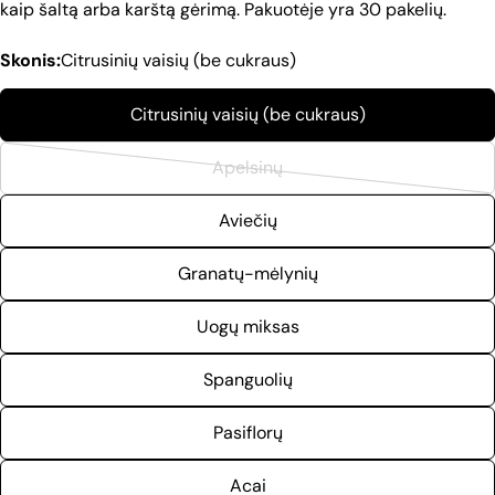
kaip šaltą arba karštą gėrimą. Pakuotėje yra 30 pakelių.
Skonis:
Citrusinių vaisių (be cukraus)
Citrusinių vaisių (be cukraus)
Apelsinų
Variantas
išparduotas
Aviečių
arba
jo
Granatų-mėlynių
nėra
Uogų miksas
Spanguolių
Pasiflorų
Acai